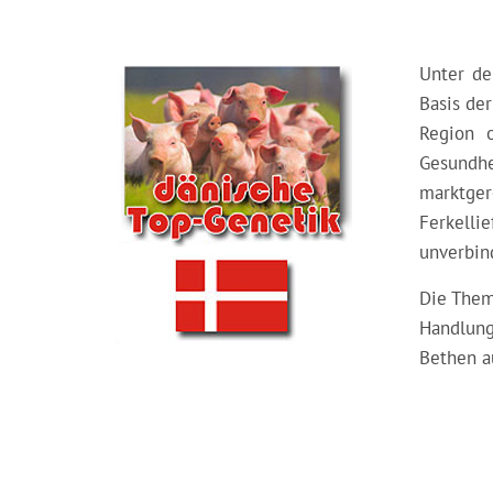
Unter d
Basis de
Region o
Gesundhe
marktge
Ferkelli
unverbin
Die Them
Handlung
Bethen a